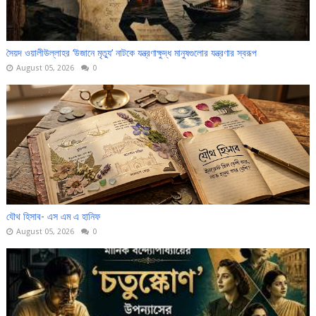
সৈয়দ ওয়ালীউল্লাহর ‘উজানে মৃত্যু’ নাটকে যন্ত্রণাক্ষুদ্ধ মানুষগুলোর যন্ত্রণার স্বরূপ
August 05, 2026
0
যৌথ হিসাব- এস এম এ হানিফ
August 05, 2026
0