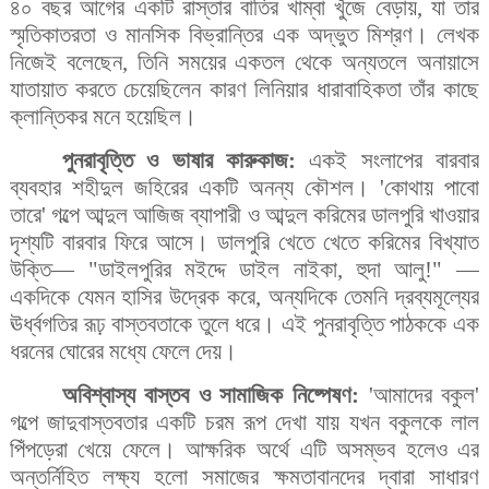
৪০ বছর আগের একটি রাস্তার বাতির খাম্বা খুঁজে বেড়ায়, যা তার
স্মৃতিকাতরতা ও মানসিক বিভ্রান্তির এক অদ্ভুত মিশ্রণ। লেখক
নিজেই বলেছেন, তিনি সময়ের একতল থেকে অন্যতলে অনায়াসে
যাতায়াত করতে চেয়েছিলেন কারণ লিনিয়ার ধারাবাহিকতা তাঁর কাছে
ক্লান্তিকর মনে হয়েছিল।
পুনরাবৃত্তি ও ভাষার কারুকাজ:
একই সংলাপের বারবার
ব্যবহার শহীদুল জহিরের একটি অনন্য কৌশল। 'কোথায় পাবো
তারে' গল্পে আব্দুল আজিজ ব্যাপারী ও আব্দুল করিমের ডালপুরি খাওয়ার
দৃশ্যটি বারবার ফিরে আসে। ডালপুরি খেতে খেতে করিমের বিখ্যাত
উক্তি
—
"ডাইলপুরির মইদ্দে ডাইল নাইকা, হুদা আলু!"
—
একদিকে যেমন হাসির উদ্রেক করে, অন্যদিকে তেমনি দ্রব্যমূল্যের
ঊর্ধ্বগতির রূঢ় বাস্তবতাকে তুলে ধরে। এই পুনরাবৃত্তি পাঠককে এক
ধরনের ঘোরের মধ্যে ফেলে দেয়।
অবিশ্বাস্য বাস্তব ও সামাজিক নিষ্পেষণ:
'আমাদের বকুল'
গল্পে জাদুবাস্তবতার একটি চরম রূপ দেখা যায় যখন বকুলকে লাল
পিঁপড়েরা খেয়ে ফেলে। আক্ষরিক অর্থে এটি অসম্ভব হলেও এর
অন্তর্নিহিত লক্ষ্য হলো সমাজের ক্ষমতাবানদের দ্বারা সাধারণ