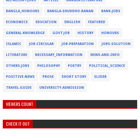
ALL-RECENT-JOBS
ARTICLE
BANGLA LITERATURE
BANGLA_HONOURS
BANGLA-SHUDDHO-BANAN
BANK-JOBS
ECONOMICS
EDUCATION
ENGLISH
FEATURED
GENERAL-KNOWLEDGE
GOVT.JOB
HISTORY
HONOURS
ISLAMIC
JOB-CIRCULAR
JOB-PREPARATION
JOBS-SOLUTION
LITERATURE
NECESSARY_INFORMATION
NEWS-AND-INFO
OTHERS.JOBS
PHILOSOPHY
POETRY
POLITICAL_SCIENCE
POSITIVE-NEWS
PROSE
SHORT STORY
SLIDER
TRAVEL-GUIDE
UNIVERSITY-ADMISSION
VIEWERS COUNT
CHECK IT OUT