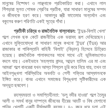
মানুষের নিষ্পেষণ ও লাঞ্ছনাকে প্রতিকায়িত করা। এখানে লাল
পিঁপড়ারা মূলত শোষক শ্রেণির প্রতীক, যারা সাধারণ মানুষের সম্পদ
ও জীবনকে হরণ করে। আকালুর স্ত্রী ফাতেমার অন্তর্ধান এবং
বকুলের করুণ পরিণতি একই সূত্রে গাঁথা।
প্রতীকী চরিত্র ও রাজনৈতিক বাস্তবায়ন:
'ইন্দুর-বিলাই খেলা'
গল্পে লেখক ছক কেটে রাজনীতির এক ভয়াবহ রূপ দেখিয়েছেন।
এখানে মুক্তিযোদ্ধা বা সাধারণ মানুষ কখনো 'ইন্দুর' (ইঁদুর) আর
রাজাকার বা পাকিস্তানি বাহিনী 'বিলাই' (বিড়াল) হিসেবে চিত্রিত
হয়েছে। রাজনৈতিক পালাবদলের সাথে সাথে এই ভূমিকাগুলোও
বদলে যায়। একইভাবে 'মহল্লায় বান্দর, আব্দুল হালিম এর মা এবং
আমরা' গল্পে বানরেরা যখন আস্ত পিস্তল চুরি করে নিয়ে যায়, তখন তা
আইনশৃঙ্খলা পরিস্থিতির অবনতি ও পেশী শক্তির আস্ফালনকে
ইঙ্গিত করে। বানর এখানে সমাজের বিশৃঙ্খলা সৃষ্টিকারীদের এক
অদ্ভুত ছদ্মবেশ।
রহস্যময়তা ও সমাপ্তিহীনতা: 'ডলু নদীর হাওয়া' গল্পে তৈমুর
আলী ও সমর্থ বানুর দাম্পত্য জীবনের হীরের আংটি ও বিষ মেশানো
পানির খেলাটি একটি দীর্ঘস্থায়ী রহস্য। ৪০ বছর ধরে চলা এই