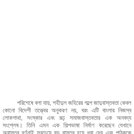
পরিশেষে বলা যায়, শহীদুল জহিরের গল্পে জাদুবাস্তবতা কেবল
কোনো বিদেশী তত্ত্বের অনুকরণ নয়, বরং এটি বাংলার নিজস্ব
লোকগাথা, সংস্কার এবং রূঢ় সমাজবাস্তবতার এক অনবদ্য
সংশ্লেষ। তিনি এমন এক শিল্পভাষা নির্মাণ করেছেন যেখানে
অবাস্তব বর্ণনাই সবচেয়ে বড় বাস্তব হয়ে ধরা দেয় এবং পাঠককে