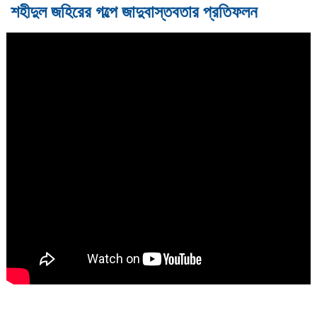
শহীদুল জহিরের গল্পে জাদুবাস্তবতার প্রতিফলন