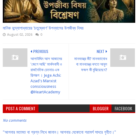
মানিক বন্দ্যোপাধ্যায়ের ‘চতুষ্কোণ’ উপন্যাসের উপজীব্য বিষয়
August 02, 2026
0
PREVIOUS
NEXT
আলাউদ্দিন আল আজাদের
মানবতন্ত্র কী? মানবতাবোধ
'জেগে আছি' মার্কসবাদী ও
বা মানবতন্ত্র বলতে আবুল
রাজনৈতিক চেতনার এক
ফজল কী বুঝিয়েছেন?
শিল্পরূপ । Jege Achi:
Azad's Marxist
consciousness
@HeartAcademy
POST A COMMENT
BLOGGER
FACEBOOK
No comments
"আপনার মতামত বা প্রশ্ন লিখে জানান। আপনার যেকোনো পরামর্শ সাদরে গৃহীত।"