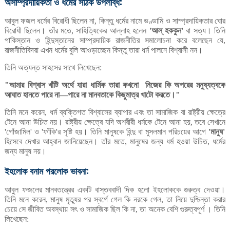
অসাম্প্রদায়িকতা
ও
ধর্মের
সঠিক
উপলব্ধি:
আবুল
ফজল
ধর্মের
বিরোধী
ছিলেন
না
কিন্তু
ধর্মের
নামে
ভণ্ডামি
ও
সাম্প্রদায়িকতার
ঘোর
,
বিরোধী
ছিলেন।
তাঁর
মতে
সাহিত্যিকের
আল্লাহ
হলেন
আল্
হককুন
বা
সত্য।
তিনি
,
'
'
পাকিস্তান
ও
হিন্দুস্তানের
সাম্প্রদায়িক
রাজনীতির
সমালোচনা
করে
বলেছেন
যে
,
রাজনীতিবিদরা
এখন
ধর্মের
বুলি
আওড়াচ্ছেন
কিন্তু
তারা
ধর্ম
পালনে
বিশ্বাসী
নন।
তিনি
অত্যন্ত
সাহসের
সাথে
লিখেছেন
:
আমার
বিশ্বাস
খাঁটি
অর্থে
যারা
ধার্মিক
তারা
কখনো
নিজের
কি
অপরের
মনুষ্যত্বকে
"
আঘাত
হানতে
পারে
না
পারে
না
মানবতাকে
কিছুমাত্র
খাটো
করতে।
—
"
তিনি
মনে
করেন
ধর্ম
ব্যক্তিগত
বিশ্বাসের
ব্যাপার
এবং
তা
সামাজিক
বা
রাষ্ট্রীয়
ক্ষেত্রে
,
টেনে
আনা
উচিত
নয়।
রাষ্ট্রীয়
ক্ষেত্রে
যদি
অশরীরী
ধর্মকে
টেনে
আনা
হয়
তবে
সেখানে
,
গোঁজামিল
ও
ফাঁকি
র
সৃষ্টি
হয়।
তিনি
মানুষকে
হিন্দু
বা
মুসলমান
পরিচয়ের
আগে
মানুষ
'
'
'
'
'
'
হিসেবে
দেখার
আহ্বান
জানিয়েছেন।
তাঁর
মতে
মানুষের
জন্য
ধর্ম
হওয়া
উচিত
ধর্মের
,
,
জন্য
মানুষ
নয়।
ইহলোক
বনাম
পরলোক
ভাবনা:
আবুল
ফজলের
মানবতন্ত্রের
একটি
বাস্তববাদী
দিক
হলো
ইহলোককে
গুরুত্ব
দেওয়া।
তিনি
মনে
করেন
মানুষ
মৃত্যুর
পর
স্বর্গে
গেল
কি
নরকে
গেল
তা
নিয়ে
দুশ্চিন্তা
করার
,
,
চেয়ে
সে
জীবিত
অবস্থায়
সৎ
ও
সামাজিক
ছিল
কি
না
তা
অনেক
বেশি
গুরুত্বপূর্ণ
।
তিনি
,
লিখেছেন
: