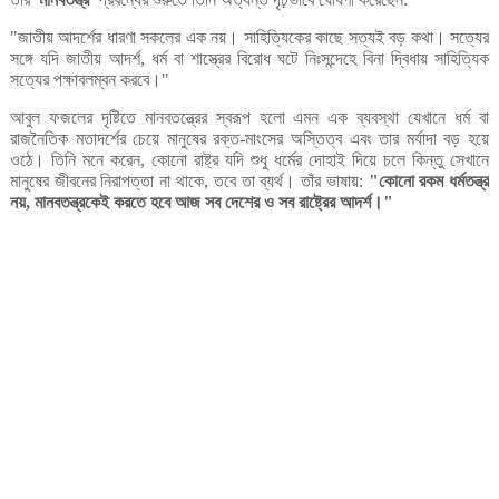
জাতীয়
আদর্শের
ধারণা
সকলের
এক
নয়।
সাহিত্যিকের
কাছে
সত্যই
বড়
কথা।
সত্যের
"
সঙ্গে
যদি
জাতীয়
আদর্শ
ধর্ম
বা
শাস্ত্রের
বিরোধ
ঘটে
নিঃসন্দেহে
বিনা
দ্বিধায়
সাহিত্যিক
,
সত্যের
পক্ষাবলম্বন
করবে।
"
আবুল
ফজলের
দৃষ্টিতে
মানবতন্ত্রের
স্বরূপ
হলো
এমন
এক
ব্যবস্থা
যেখানে
ধর্ম
বা
রাজনৈতিক
মতাদর্শের
চেয়ে
মানুষের
রক্ত
মাংসের
অস্তিত্ব
এবং
তার
মর্যাদা
বড়
হয়ে
-
ওঠে।
তিনি
মনে
করেন
কোনো
রাষ্ট্র
যদি
শুধু
ধর্মের
দোহাই
দিয়ে
চলে
কিন্তু
সেখানে
,
মানুষের
জীবনের
নিরাপত্তা
না
থাকে
তবে
তা
ব্যর্থ।
তাঁর
ভাষায়
কোনো
রকম
ধর্মতন্ত্র
,
:
"
নয়
মানবতন্ত্রকেই
করতে
হবে
আজ
সব
দেশের
ও
সব
রাষ্ট্রের
আদর্শ।
,
"