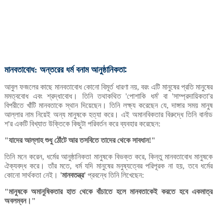
মানবতাবোধ
অন্তরের
ধর্ম
বনাম
আনুষ্ঠানিকতা:
:
আবুল
ফজলের
কাছে
মানবতাবোধ
কোনো
বিমূর্ত
ধারণা
নয়
বরং
এটি
মানুষের
প্রতি
মানুষের
,
মমত্ববোধ
এবং
শ্রদ্ধাবোধ।
তিনি
তথাকথিত
পোশাকি
ধর্ম
বা
সাম্প্রদায়িকতা
র
'
'
'
'
বিপরীতে
খাঁটি
মানবতাকে
স্থান
দিয়েছেন।
তিনি
লক্ষ্য
করেছেন
যে
দাঙ্গার
সময়
মানুষ
,
আল্লার
নাম
নিয়েই
অন্য
মানুষকে
হত্যা
করে।
এই
অমানবিকতার
বিরুদ্ধে
তিনি
বার্নাড
শ
র
একটি
বিখ্যাত
উক্তিকে
কিছুটা
পরিবর্তন
করে
ব্যবহার
করেছেন
'
:
যাদের
আল্লাহ
শুধু
ঠোঁটে
আর
তসবিতে
তাদের
থেকে
সাবধান
"
!"
তিনি
মনে
করেন
ধর্মের
আনুষ্ঠানিকতা
মানুষকে
বিভক্ত
করে
কিন্তু
মানবতাবোধ
মানুষকে
,
,
ঐক্যবদ্ধ
করে।
তাঁর
মতে
ধর্ম
যদি
মানুষের
মনুষ্যত্বের
পরিপূরক
না
হয়
তবে
ধর্মের
,
,
কোনো
সার্থকতা
নেই।
মানবতন্ত্র
প্রবন্ধে
তিনি
লিখেছেন
'
'
:
মানুষকে
অমানুষিকতার
হাত
থেকে
বাঁচাতে
হলে
মানবতাকেই
করতে
হবে
একমাত্র
"
অবলম্বন।
"