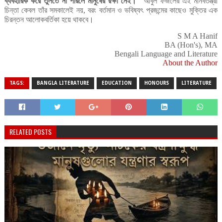
ব্যবহারিক
করে
তুলতে
না
পারলে
মানুষের
রক্ষা
নেই।
আবুল
ফজলের
এই
মানবতন্ত্রী
"
চিন্তা
কেবল
তাঁর
সমকালেই
নয়
বরং
বর্তমান
ও
ভবিষ্যৎ
প্রজন্মের
কাছেও
মুক্তির
এক
,
চিরন্তন
আলোকবর্তিকা
হয়ে
থাকবে।
S M A Hanif
BA (Hon's), MA
Bengali Language and Literature
About the Author
TAGS:
BANGLA LITERATURE
EDUCATION
HONOURS
LITERATURE
RELATED POSTS