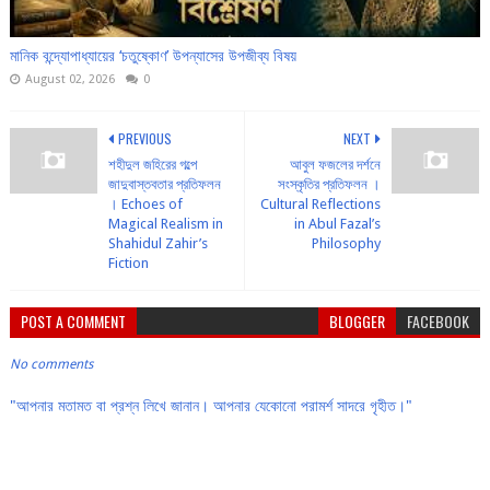
মানিক বন্দ্যোপাধ্যায়ের ‘চতুষ্কোণ’ উপন্যাসের উপজীব্য বিষয়
August 02, 2026
0
PREVIOUS
NEXT
শহীদুল জহিরের গল্পে
আবুল ফজলের দর্শনে
জাদুবাস্তবতার প্রতিফলন
সংস্কৃতির প্রতিফলন ।
। Echoes of
Cultural Reflections
Magical Realism in
in Abul Fazal’s
Shahidul Zahir’s
Philosophy
Fiction
POST A COMMENT
BLOGGER
FACEBOOK
No comments
"আপনার মতামত বা প্রশ্ন লিখে জানান। আপনার যেকোনো পরামর্শ সাদরে গৃহীত।"