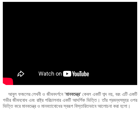
আবুল
ফজলের
লেখনী
ও
জীবনদর্শনে
মানবতন্ত্র
কেবল
একটি
শব্দ
নয়
বরং
এটি
একটি
'
'
,
গভীর
জীবনবোধ
এবং
রাষ্ট্র
পরিচালনার
একটি
আদর্শিক
ভিত্তি।
তাঁর
প্রবন্ধসমূহর
ওপর
ভিত্তি
করে
মানবতন্ত্র
ও
মানবতাবোধের
স্বরূপ
বিস্তারিতভাবে
আলোচনা
করা
হলো।