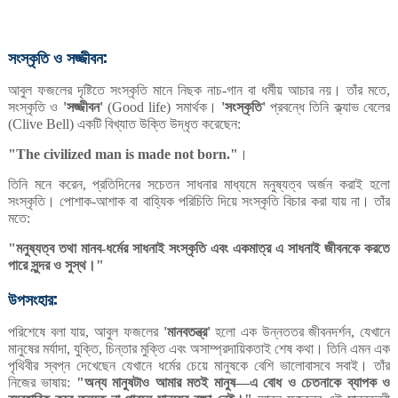
সংস্কৃতি
ও
সজ্জীবন:
আবুল
ফজলের
দৃষ্টিতে
সংস্কৃতি
মানে
নিছক
নাচ
গান
বা
ধর্মীয়
আচার
নয়।
তাঁর
মতে
-
,
সংস্কৃতি
ও
সজ্জীবন
সমার্থক।
সংস্কৃতি
প্রবন্ধে
তিনি
ক্ল্যাভ
বেলের
'
'
(Good life)
'
'
একটি
বিখ্যাত
উক্তি
উদ্ধৃত
করেছেন
(Clive Bell)
:
।
"The civilized man is made not born."
তিনি
মনে
করেন
প্রতিদিনের
সচেতন
সাধনার
মাধ্যমে
মনুষ্যত্ব
অর্জন
করাই
হলো
,
সংস্কৃতি।
পোশাক
আশাক
বা
বাহ্যিক
পরিচিতি
দিয়ে
সংস্কৃতি
বিচার
করা
যায়
না।
তাঁর
-
মতে
:
মনুষ্যত্ব
তথা
মানব
ধর্মের
সাধনাই
সংস্কৃতি
এবং
একমাত্র
এ
সাধনাই
জীবনকে
করতে
"
-
পারে
সুন্দর
ও
সুস্থ।
"
উপসংহার:
পরিশেষে
বলা
যায়
আবুল
ফজলের
মানবতন্ত্র
হলো
এক
উন্নততর
জীবনদর্শন
যেখানে
,
'
'
,
মানুষের
মর্যাদা
যুক্তি
চিন্তার
মুক্তি
এবং
অসাম্প্রদায়িকতাই
শেষ
কথা।
তিনি
এমন
এক
,
,
পৃথিবীর
স্বপ্ন
দেখেছেন
যেখানে
ধর্মের
চেয়ে
মানুষকে
বেশি
ভালোবাসবে
সবাই।
তাঁর
নিজের
ভাষায়
অন্য
মানুষটাও
আমার
মতই
মানুষ
এ
বোধ
ও
চেতনাকে
ব্যাপক
ও
:
"
—