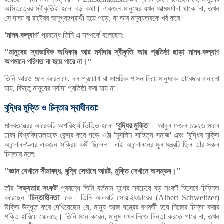
অস্তিত্বের
স্বীকৃতিই
হলো
বড়
কথা।
একজন
মানুষের
যখন
আত্মমর্যাদা
থাকে
না
তখন
,
সে
দাতা
বা
রাষ্ট্রের
অনুগ্রহপ্রার্থী
হয়ে
পড়ে
যা
তার
মনুষ্যত্বকে
খর্ব
করে।
,
মানব
কল্যাণ
প্রবন্ধে
তিনি
এ
সম্পর্কে
বলেছেন
'
-
'
:
মানুষের
স্বাভাবিক
অধিকার
আর
মর্যাদার
স্বীকৃতি
আর
প্রতিষ্ঠা
ছাড়া
মানব
কল্যাণ
"
-
অপমানে
পরিণত
না
হয়ে
পারে
না।
"
তিনি
আরও
মনে
করেন
যে
বল
প্রয়োগ
বা
সামরিক
শাসন
দিয়ে
মানুষকে
তাবেদার
বানানো
,
যায়
কিন্তু
মানুষের
মর্যাদা
প্রতিষ্ঠা
করা
যায়
না।
,
বুদ্ধির
মুক্তি
ও
চিন্তার
স্বাধীনতা:
মানবতন্ত্রের
আরেকটি
অপরিহার্য
ভিত্তি
হলো
বুদ্ধির
মুক্তি
।
আবুল
ফজল
১৯২৬
সালে
'
'
ঢাকা
বিশ্ববিদ্যালয়কে
কেন্দ্র
করে
গড়ে
ওঠা
মুসলিম
সাহিত্য
সমাজ
এবং
বুদ্ধির
মুক্তি
'
'
'
আন্দোলন
এর
একজন
সক্রিয়
কর্মী
ছিলেন।
এই
আন্দোলনের
মূল
মন্ত্রটি
ছিল
তাঁর
সকল
'-
চিন্তার
মূলে
:
জ্ঞান
যেখানে
সীমাবদ্ধ
বুদ্ধি
সেখানে
আরষ্ট
মুক্তি
সেখানে
অসম্ভব।
"
,
,
"
তাঁর
সভ্যতার
সংকট
প্রবন্ধে
তিনি
বর্তমান
যুগের
সবচেয়ে
বড়
সংকট
হিসেবে
চিহ্নিত
'
'
করেছেন
চিন্তাহীনতা
কে।
তিনি
আলবার্ট
সোয়াইৎজারের
'
'
(Albert Schweitzer)
উক্তি
উদ্ধৃত
করে
দেখিয়েছেন
যে
মানুষ
আজ
যন্ত্রের
বশবর্তী
হয়ে
নিজের
চিন্তা
করার
,
শক্তি
হারিয়ে
ফেলছে।
তিনি
মনে
করেন
মানুষ
যখন
নিজে
চিন্তা
করতে
পারে
না
তখন
,
,