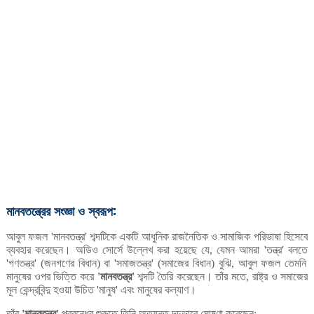
মানবতন্ত্রের
সংজ্ঞা
ও
স্বরূপ:
আবুল
ফজল
মানবতন্ত্র
শব্দটিকে
একটি
আধুনিক
রাজনৈতিক
ও
সামাজিক
পরিভাষা
হিসেবে
'
'
ব্যবহার
করেছেন।
অডিও
সোর্সে
উল্লেখ
করা
হয়েছে
যে
যেমন
আমরা
তন্ত্র
বলতে
,
'
'
গণতন্ত্র
জনগণের
বিধান
বা
সমাজতন্ত্র
সমাজের
বিধান
বুঝি
আবুল
ফজল
তেমনি
'
' (
)
'
' (
)
,
মানুষের
ওপর
ভিত্তি
করে
মানবতন্ত্র
শব্দটি
তৈরি
করেছেন
।
তাঁর
মতে
রাষ্ট্র
ও
সমাজের
'
'
,
মূল
কেন্দ্রবিন্দু
হওয়া
উচিত
মানুষ
এবং
মানুষের
কল্যাণ।
'
'
তাঁর
মানবতন্ত্র
প্রবন্ধের
শুরুতে
তিনি
অত্যন্ত
দৃঢ়ভাবে
ঘোষণা
করেছেন
'
'
: