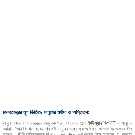
মানবতন্ত্রের
মূল
ভিত্তি
মানুষের
মর্যাদা
ও
অস্তিত্ব:
:
আবুল
ফজলের
মানবতন্ত্রের
অন্যতম
প্রধান
স্তম্ভ
হলো
হিউম্যান
ডিগনিটি
বা
মানুষের
'
'
মর্যাদা।
তিনি
বিশ্বাস
করেন
প্রতিটি
মানুষের
মধ্যে
এক
অসীম
ও
অনন্ত
সম্ভাবনার
বীজ
,
রয়েছে
।
তিনি
অস্তিত্ববাদ
বা
এর
প্রসঙ্গ
টেনে
বলেছেন
যে
মানুষের
Existentialism-
,