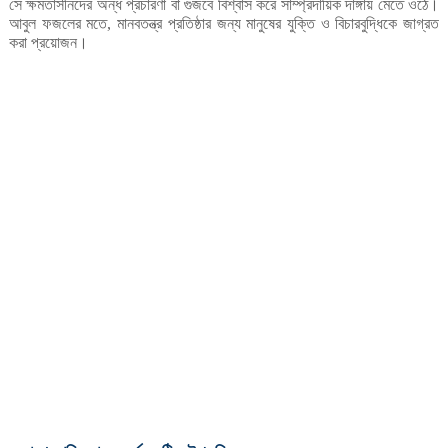
সে
ক্ষমতাসীনদের
অন্ধ
প্রচারণা
বা
গুজবে
বিশ্বাস
করে
সাম্প্রদায়িক
দাঙ্গায়
মেতে
ওঠে।
আবুল
ফজলের
মতে
মানবতন্ত্র
প্রতিষ্ঠার
জন্য
মানুষের
যুক্তি
ও
বিচারবুদ্ধিকে
জাগ্রত
,
করা
প্রয়োজন।