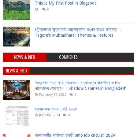
This Is My First Post in Blogspot
0
রবীন্দ্রনাথের ‘মুক্তধারা’: যন্ত্রসভ্যতার শৃঙ্খল ভাঙার মহাকাব্য ।
Tagore's Muktadhara: Themes & Features
NEWS & INFO
COMMENTS
NEWS & INFO
'মন্ত্রিসভা' বনাম 'ছায়া মন্ত্রিসভা': বাংলাদেশের রাজনীতির গুণগত
পরিবর্তনের রোডম্যাপ । Shadow Cabinet in Bangladesh
February 17, 2026
0
স্বাস্থ্য মন্ত্রণালয়ে চাকরি ২০২৪
June 06, 2024
0
প্রধানমন্ত্রীর কার্যালয়ে চাকরী pmo job circular 2024