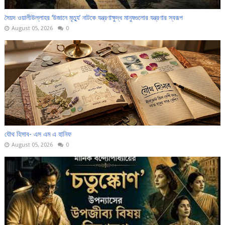
সৈয়দ ওয়ালীউল্লাহর ‘উজানে মৃত্যু’ নাটকে যন্ত্রণাক্ষুদ্ধ মানুষগুলোর যন্ত্রণার স্বরূপ
August 05, 2026
0
যৌথ হিসাব- এস এম এ হানিফ
August 05, 2026
0