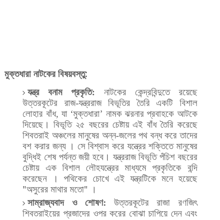
মুক্তধারা নাটকের
বিষয়বস্তু:
যন্ত্র
বনাম
প্রকৃতি
:
নাটকের
কেন্দ্রবিন্দুতে
রয়েছে
উত্তরকূটের
রাজ
-
যন্ত্ররাজ
বিভূতির
তৈরি
একটি
বিশাল
লোহার
বাঁধ
,
যা
‘
মুক্তধারা
’
নামক
ঝরনার
প্রবাহকে
আটকে
দিয়েছে।
বিভূতি
২৫
বছরের
চেষ্টায়
এই
বাঁধ
তৈরি
করেছে
শিবতরাই
অঞ্চলের
মানুষের
অন্ন
-
জলের
পথ
বন্ধ
করে
তাদের
বশ
করার
জন্য
।
সে
বিশ্বাস
করে
যন্ত্রের
শক্তিতে
মানুষের
বুদ্ধিই
শেষ
পর্যন্ত
জয়ী
হবে।
যন্ত্ররাজ
বিভূতি
পঁচিশ
বছরের
চেষ্টায়
এক
বিশাল
লৌহযন্ত্রের
মাধ্যমে
প্রকৃতিকে
বন্দি
করেছেন
।
পথিকের
চোখে
এই
যন্ত্রটিকে
মনে
হয়েছে
"
অসুরের
মাথার
মতো
"
।
সাম্রাজ্যবাদ
ও
শোষণ
:
উত্তরকূটের
রাজা
রণজিৎ
শিবতরাইয়ের
প্রজাদের
ওপর
করের
বোঝা
চাপিয়ে
দেন
এবং