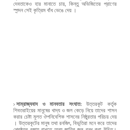
দেবতাকেও
হার
মানাতে
চায়
,
কিন্তু
অভিজিতের
প্রাণের
স্পন্দন
সেই
কৃত্রিম
বাঁধ
ভেঙে
দেয়
।
সাম্রাজ্যবাদ
ও
মানবতার
সংঘাত
:
উত্তরকূট
কর্তৃক
শিবতরাইয়ের
মানুষের
খাদ্য
ও
জল
কেড়ে
নিয়ে
তাদের
শাসন
করার
চেষ্টা
মূলত
ঔপনিবেশিক
শাসনের
নিষ্ঠুরতার
পরিচয়
দেয়
।
উত্তরকূটের
মানুষ তথা রনজিৎ, বিভূতিরা
মনে
করে
তাদের
শ্রেষ্ঠত্ব
বজায়
রাখতে
অন্য
জাতির
জল
বন্ধ
করা
উচিত।