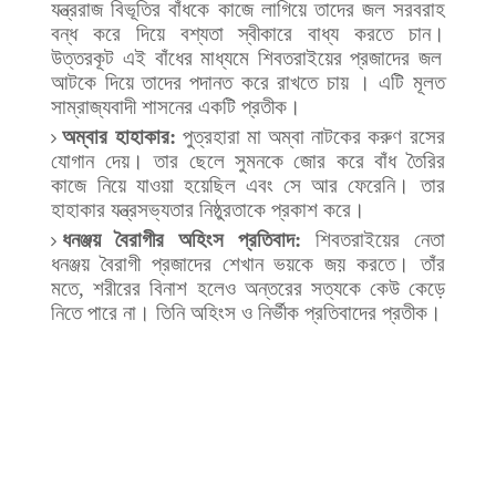
যন্ত্ররাজ
বিভূতির
বাঁধকে
কাজে
লাগিয়ে
তাদের
জল
সরবরাহ
বন্ধ
করে
দিয়ে
বশ্যতা
স্বীকারে
বাধ্য
করতে
চান।
উত্তরকূট
এই
বাঁধের
মাধ্যমে
শিবতরাইয়ের
প্রজাদের
জল
আটকে
দিয়ে
তাদের
পদানত
করে
রাখতে
চায়
।
এটি
মূলত
সাম্রাজ্যবাদী
শাসনের
একটি
প্রতীক।
অম্বার
হাহাকার
:
পুত্রহারা
মা
অম্বা
নাটকের
করুণ
রসের
যোগান
দেয়।
তার
ছেলে
সুমনকে
জোর
করে
বাঁধ
তৈরির
কাজে
নিয়ে
যাওয়া
হয়েছিল
এবং
সে
আর
ফেরেনি।
তার
হাহাকার
যন্ত্রসভ্যতার
নিষ্ঠুরতাকে
প্রকাশ
করে।
ধনঞ্জয়
বৈরাগীর
অহিংস
প্রতিবাদ
:
শিবতরাইয়ের
নেতা
ধনঞ্জয়
বৈরাগী
প্রজাদের
শেখান
ভয়কে
জয়
করতে।
তাঁর
মতে
,
শরীরের
বিনাশ
হলেও
অন্তরের
সত্যকে
কেউ
কেড়ে
নিতে
পারে
না।
তিনি
অহিংস
ও
নির্ভীক
প্রতিবাদের
প্রতীক।