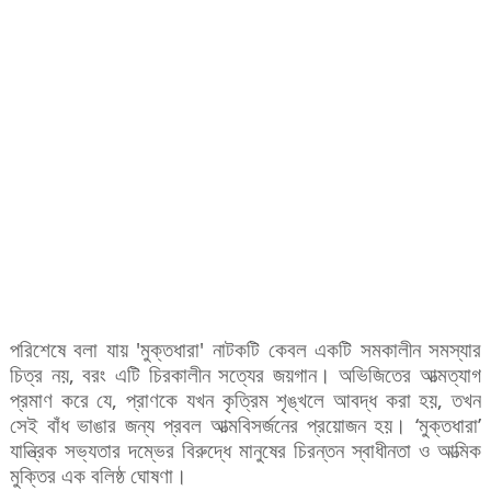
পরিশেষে বলা যায়
'
মুক্তধারা
'
নাটকটি কেবল
একটি
সমকালীন
সমস্যার
চিত্র
নয়
,
বরং
এটি
চিরকালীন
সত্যের
জয়গান।
অভিজিতের
আত্মত্যাগ
প্রমাণ
করে
যে
,
প্রাণকে
যখন
কৃত্রিম
শৃঙ্খলে
আবদ্ধ
করা
হয়
,
তখন
সেই
বাঁধ
ভাঙার
জন্য
প্রবল
আত্মবিসর্জনের
প্রয়োজন
হয়।
‘
মুক্তধারা
’
যান্ত্রিক
সভ্যতার
দম্ভের
বিরুদ্ধে
মানুষের
চিরন্তন
স্বাধীনতা
ও
আত্মিক
মুক্তির
এক
বলিষ্ঠ
ঘোষণা।