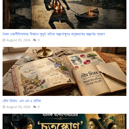
সৈয়দ ওয়ালীউল্লাহর ‘উজানে মৃত্যু’ নাটকে যন্ত্রণাক্ষুদ্ধ মানুষগুলোর যন্ত্রণার স্বরূপ
August 05, 2026
0
যৌথ হিসাব- এস এম এ হানিফ
August 05, 2026
0