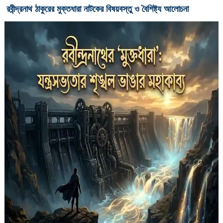
রবীন্দ্রনাথ ঠাকুরের মুক্তধারা নাটকের বিষয়বস্তু ও বৈশিষ্ট্য আলোচনা