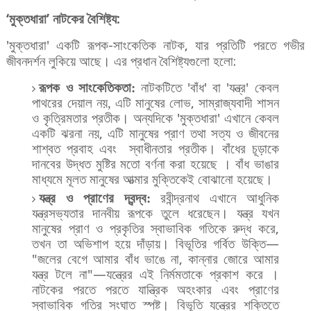
‘মুক্তধারা’ নাটকের
বৈশিষ্ট্য:
'
মুক্তধারা
'
একটি
রূপক
-
সাংকেতিক
নাটক
,
যার
প্রতিটি
পরতে
গভীর
জীবনদর্শন
লুকিয়ে
আছে।
এর
প্রধান
বৈশিষ্ট্যগুলো
হলো
:
রূপক
ও
সাংকেতিকতা
:
নাটকটিতে
'
বাঁধ
'
বা
'
যন্ত্র
'
কেবল
পাথরের
দেয়াল
নয়
,
এটি
মানুষের
লোভ,
সাম্রাজ্যবাদী
শাসন
ও
কৃত্রিমতার
প্রতীক।
অন্যদিকে
'
মুক্তধারা
'
এখানে
কেবল
একটি
ঝরনা
নয়
,
এটি
মানুষের
প্রাণ তথা
সত্য
ও
জীবনের
শাশ্বত
প্রবাহ এবং
স্বাধীনতার
প্রতীক।
বাঁধের
চূড়াকে
দানবের
উদ্ধত
মুষ্টির
মতো
বর্ণনা
করা
হয়েছে
।
বাঁধ
ভাঙার
মাধ্যমে
মূলত
মানুষের
আত্মার
মুক্তিকেই
বোঝানো
হয়েছে।
যন্ত্র
ও
প্রাণের
দ্বন্দ্ব
:
রবীন্দ্রনাথ
এখানে
আধুনিক
যন্ত্রসভ্যতার
দানবীয়
রূপকে
তুলে
ধরেছেন।
যন্ত্র
যখন
মানুষের
প্রাণ
ও
প্রকৃতির
স্বাভাবিক
গতিকে
রুদ্ধ
করে
,
তখন
তা
অভিশাপ
হয়ে
দাঁড়ায়।
বিভূতির
গর্বিত
উক্তি
—
"
জলের
বেগে
আমার
বাঁধ
ভাঙে
না
,
কান্নার
জোরে
আমার
যন্ত্র
টলে
না
"—
যন্ত্রের
এই
নির্মমতাকে
প্রকাশ
করে
।
নাটকের
পরতে
পরতে
যান্ত্রিক
অহংকার
এবং
প্রাণের
স্বাভাবিক
গতির
সংঘাত
স্পষ্ট।
বিভূতি
যন্ত্রের
শক্তিতে