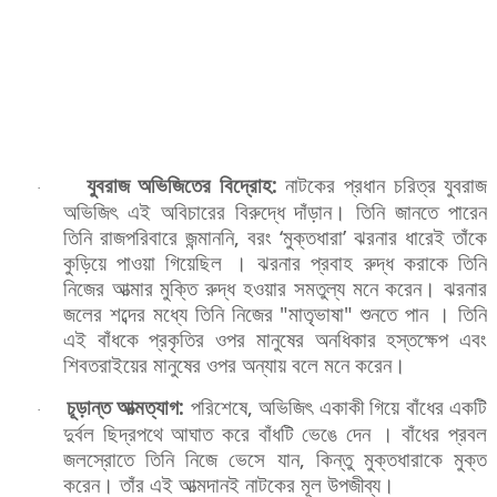
যুবরাজ
অভিজিতের
বিদ্রোহ
:
নাটকের
প্রধান
চরিত্র
যুবরাজ
·
অভিজিৎ
এই
অবিচারের
বিরুদ্ধে
দাঁড়ান।
তিনি
জানতে
পারেন
তিনি
রাজপরিবারে
জন্মাননি
,
বরং
‘
মুক্তধারা
’
ঝরনার
ধারেই
তাঁকে
কুড়িয়ে
পাওয়া
গিয়েছিল
।
ঝরনার
প্রবাহ
রুদ্ধ
করাকে
তিনি
নিজের
আত্মার
মুক্তি
রুদ্ধ
হওয়ার
সমতুল্য
মনে
করেন।
ঝরনার
জলের
শব্দের
মধ্যে
তিনি
নিজের
"
মাতৃভাষা
"
শুনতে
পান
।
তিনি
এই
বাঁধকে
প্রকৃতির
ওপর
মানুষের
অনধিকার
হস্তক্ষেপ
এবং
শিবতরাইয়ের
মানুষের
ওপর
অন্যায়
বলে
মনে
করেন।
চূড়ান্ত
আত্মত্যাগ
:
পরিশেষে
,
অভিজিৎ
একাকী
গিয়ে
বাঁধের
একটি
·
দুর্বল
ছিদ্রপথে
আঘাত
করে
বাঁধটি
ভেঙে
দেন
।
বাঁধের
প্রবল
জলস্রোতে
তিনি
নিজে
ভেসে
যান
,
কিন্তু
মুক্তধারাকে
মুক্ত
করেন।
তাঁর
এই
আত্মদানই
নাটকের
মূল
উপজীব্য।