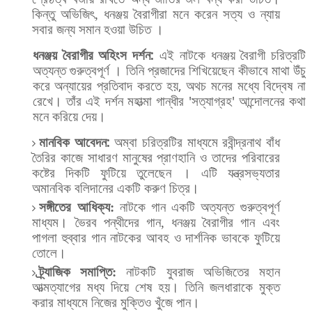
কিন্তু
অভিজিৎ
,
ধনঞ্জয়
বৈরাগীরা মনে
করেন
সত্য
ও
ন্যায়
সবার
জন্য
সমান
হওয়া
উচিত
।
ধনঞ্জয়
বৈরাগীর
অহিংস
দর্শন
:
এই
নাটকে
ধনঞ্জয়
বৈরাগী
চরিত্রটি
অত্যন্ত
গুরুত্বপূর্ণ
।
তিনি
প্রজাদের
শিখিয়েছেন
কীভাবে
মাথা
উঁচু
করে
অন্যায়ের
প্রতিবাদ
করতে
হয়
,
অথচ
মনের
মধ্যে
বিদ্বেষ
না
রেখে।
তাঁর
এই
দর্শন
মহাত্মা
গান্ধীর
'
সত্যাগ্রহ
'
আন্দোলনের
কথা
মনে
করিয়ে
দেয়।
মানবিক
আবেদন
:
অম্বা
চরিত্রটির
মাধ্যমে
রবীন্দ্রনাথ
বাঁধ
তৈরির
কাজে
সাধারণ
মানুষের
প্রাণহানি
ও
তাদের
পরিবারের
কষ্টের
দিকটি
ফুটিয়ে
তুলেছেন
।
এটি
যন্ত্রসভ্যতার
অমানবিক
বলিদানের
একটি
করুণ
চিত্র।
সঙ্গীতের
আধিক্য
:
নাটকে
গান
একটি
অত্যন্ত
গুরুত্বপূর্ণ
মাধ্যম।
ভৈরব
পন্থীদের
গান
,
ধনঞ্জয়
বৈরাগীর
গান
এবং
পাগলা
হুব্বার
গান
নাটকের
আবহ
ও
দার্শনিক
ভাবকে
ফুটিয়ে
তোলে।
ট্র্যাজিক
সমাপ্তি
:
নাটকটি
যুবরাজ
অভিজিতের
মহান
আত্মত্যাগের
মধ্য
দিয়ে
শেষ
হয়।
তিনি
জলধারাকে
মুক্ত
করার
মাধ্যমে
নিজের
মুক্তিও
খুঁজে
পান।