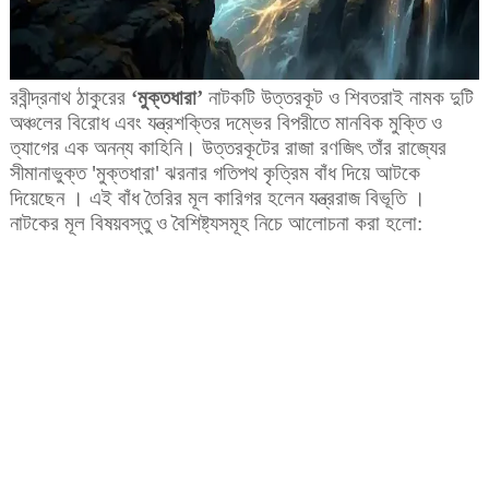
রবীন্দ্রনাথ
ঠাকুরের
‘
মুক্তধারা
’
নাটকটি
উত্তরকূট
ও
শিবতরাই
নামক
দুটি
অঞ্চলের
বিরোধ
এবং
যন্ত্রশক্তির
দম্ভের
বিপরীতে
মানবিক
মুক্তি
ও
ত্যাগের
এক
অনন্য
কাহিনি।
উত্তরকূটের
রাজা
রণজিৎ
তাঁর
রাজ্যের
সীমানাভুক্ত
'
মুক্তধারা
'
ঝরনার
গতিপথ
কৃত্রিম
বাঁধ
দিয়ে
আটকে
দিয়েছেন
।
এই
বাঁধ
তৈরির
মূল
কারিগর
হলেন
যন্ত্ররাজ
বিভূতি
।
নাটকের
মূল
বিষয়বস্তু
ও
বৈশিষ্ট্যসমূহ
নিচে
আলোচনা
করা
হলো
: