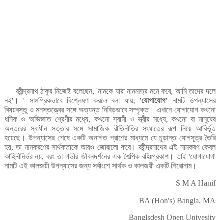
রবীন্দ্রনাথ ঠাকুর নিজেই বলেছেন, 'নামকে যারা নামমাত্র মনে করে, আমি তাদের দলে
সামগ্রিকভাবে
বিশ্লেষণ
করলে
বলা
যায়
যোগাযোগ
নামটি
উপন্যাসের
নই'। '
,
'
'
বিষয়বস্তু
ও
মনস্তত্ত্বের
সঙ্গে
অত্যন্ত
নিবিড়ভাবে
সম্পৃক্ত।
এখানে
যোগাযোগ
কখনো
ধনিক
ও
অভিজাত
শ্রেণীর
মধ্যে
কখনো
স্বামী
ও
স্ত্রীর
মধ্যে
কখনো
বা
মানুষের
,
,
অন্তরের
স্বাধীন
সত্তার
সঙ্গে
সামাজিক
রীতিনীতির
সংঘাতের
রূপ
নিয়ে
আবির্ভূত
হয়েছে।
উপন্যাসের
শেষে
একটি
অনাগত
প্রাণের
মাধ্যমে
যে
চূড়ান্ত
যোগসূত্র
তৈরি
হয়
তা
নামকরণের
সার্থকতাকে
আরও
জোরালো
করে।
রবীন্দ্রনাথের
এই
নামকরণ
কেবল
,
কাহিনীনির্ভর
নয়
বরং
তা
গভীর
জীবনদর্শনের
এক
শৈল্পিক
বহিঃপ্রকাশ। তাই
যোগাযোগ
,
'
'
নামটি
এই
কালজয়ী
উপন্যাসের
জন্য
সর্বাংশে
সার্থক
ও
কালজয়ী
একটি
শিরোনাম।
S M A Hanif
BA (Hon's) Bangla, MA
Banglsdesh Open Univesity