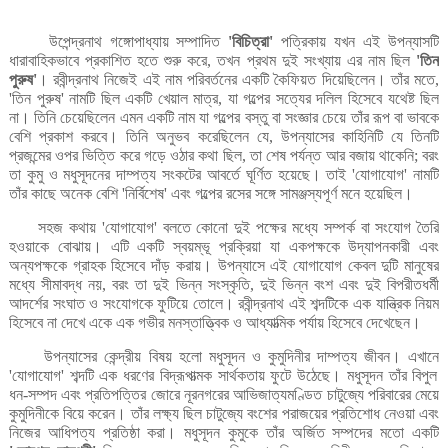
উপেন্দ্রনাথ
গঙ্গোপাধ্যায়
সম্পাদিত
বিচিত্রা
পত্রিকায়
যখন
এই
উপন্যাসটি
'
'
ধারাবাহিকভাবে
প্রকাশিত
হতে
শুরু
করে
তখন
প্রথম
দুই
সংখ্যায়
এর
নাম
ছিল
তিন
,
'
পুরুষ
।
রবীন্দ্রনাথ
নিজেই
এই
নাম
পরিবর্তনের
একটি
কৈফিয়ত
দিয়েছিলেন।
তাঁর
মতে
'
,
তিন
পুরুষ
নামটি
ছিল
একটি
খেয়াল
মাত্র
যা
গল্পের
সত্যের
দলিল
হিসেবে
যথেষ্ট
ছিল
'
'
,
না।
তিনি
চেয়েছিলেন
এমন
একটি
নাম
যা
গল্পের
বস্তু
বা
সংজ্ঞার
চেয়ে
তাঁর
রূপ
বা
ভাবকে
বেশি
প্রকাশ
করবে।
তিনি
অনুভব
করেছিলেন
যে
উপন্যাসের
কাহিনিটি
যে
তিনটি
,
প্রজন্মের
ওপর
ভিত্তি
করে
গড়ে
ওঠার
কথা
ছিল
তা
শেষ
পর্যন্ত
আর
বজায়
থাকেনি
বরং
,
;
তা
কুমু
ও
মধুসূদনের
দাম্পত্য
সংকটের
আবর্তে
ঘূর্ণিত
হয়েছে।
তাই
যোগাযোগ
নামটি
'
'
তাঁর
কাছে
অনেক
বেশি
নির্বিশেষ
এবং
গল্পের
রসের
সঙ্গে
সামঞ্জস্যপূর্ণ
মনে
হয়েছিল।
'
'
সহজ
কথায়
যোগাযোগ
বলতে
কোনো
দুই
পক্ষের
মধ্যে
সম্পর্ক
বা
সংযোগ
তৈরি
'
'
হওয়াকে
বোঝায়।
এটি
একটি
স্বয়ম্ভূ
প্রক্রিয়া
যা
একপক্ষকে
উদ্যাপনকারী
এবং
অন্যপক্ষকে
গ্রাহক
হিসেবে
দাঁড়
করায়।
উপন্যাসে
এই
যোগাযোগ
কেবল
দুটি
মানুষের
মধ্যে
সীমাবদ্ধ
নয়
বরং
তা
দুই
ভিন্ন
সংস্কৃতি
দুই
ভিন্ন
বংশ
এবং
দুই
বিপরীতধর্মী
,
,
আদর্শের
সংঘাত
ও
সংযোগকে
ফুটিয়ে
তোলে।
রবীন্দ্রনাথ
এই
শব্দটিকে
এক
যান্ত্রিক
নিয়ম
হিসেবে
না
দেখে
একে
এক
গভীর
মনস্তাত্ত্বিক
ও
আধ্যাত্মিক
পর্যায়
হিসেবে
দেখেছেন।
উপন্যাসের
কেন্দ্রীয়
বিষয়
হলো
মধুসূদন
ও
কুমুদিনীর
দাম্পত্য
জীবন।
এখানে
যোগাযোগ
শব্দটি
এক
ধরণের
বিদ্রূপাত্মক
সার্থকতায়
ফুটে
উঠেছে।
মধুসূদন
তাঁর
বিপুল
'
'
ধন
সম্পদ
এবং
প্রতিপত্তির
জোরে
নূরনগরের
আভিজাত্যমণ্ডিত
চাটুজ্যে
পরিবারের
মেয়ে
-
কুমুদিনীকে
বিয়ে
করেন।
তাঁর
লক্ষ্য
ছিল
চাটুজ্যে
বংশের
পরাজয়ের
প্রতিশোধ
নেওয়া
এবং
নিজের
আধিপত্য
প্রতিষ্ঠা
করা।
মধুসূদন
কুমুকে
তাঁর
অর্জিত
সম্পদের
মতো
একটি