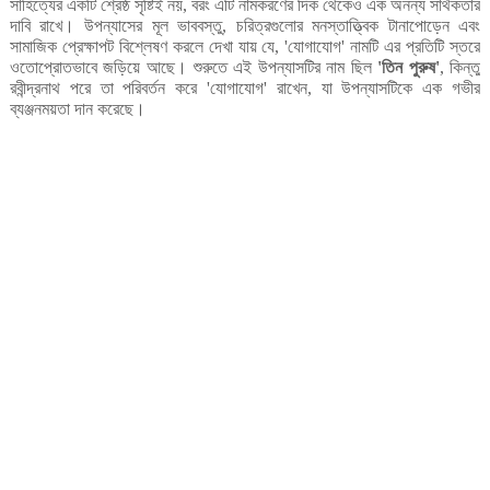
সাহিত্যের
একটি
শ্রেষ্ঠ
সৃষ্টিই
নয়
বরং
এটি
নামকরণের
দিক
থেকেও
এক
অনন্য
সার্থকতার
,
দাবি
রাখে।
উপন্যাসের
মূল
ভাববস্তু
চরিত্রগুলোর
মনস্তাত্ত্বিক
টানাপোড়েন
এবং
,
সামাজিক
প্রেক্ষাপট
বিশ্লেষণ
করলে
দেখা
যায়
যে
যোগাযোগ
নামটি
এর
প্রতিটি
স্তরে
, '
'
ওতোপ্রোতভাবে
জড়িয়ে
আছে।
শুরুতে
এই
উপন্যাসটির
নাম
ছিল
তিন
পুরুষ
কিন্তু
'
'
,
রবীন্দ্রনাথ
পরে
তা
পরিবর্তন
করে
যোগাযোগ
রাখেন
যা
উপন্যাসটিকে
এক
গভীর
'
'
,
ব্যঞ্জনময়তা
দান
করেছে।