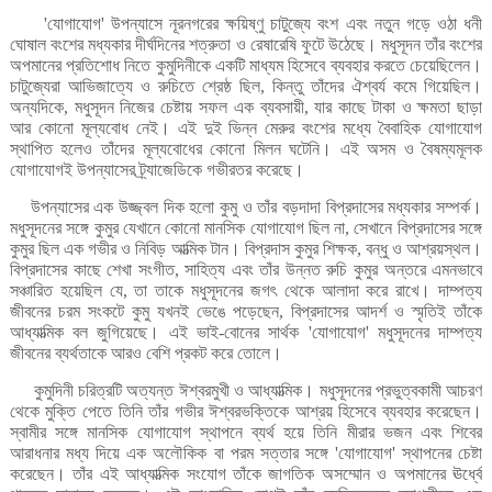
যোগাযোগ
উপন্যাসে
নূরনগরের
ক্ষয়িষ্ণু
চাটুজ্যে
বংশ
এবং
নতুন
গড়ে
ওঠা
ধনী
'
'
ঘোষাল
বংশের
মধ্যকার
দীর্ঘদিনের
শত্রুতা
ও
রেষারেষি
ফুটে
উঠেছে।
মধুসূদন
তাঁর
বংশের
অপমানের
প্রতিশোধ
নিতে
কুমুদিনীকে
একটি
মাধ্যম
হিসেবে
ব্যবহার
করতে
চেয়েছিলেন।
চাটুজ্যেরা
আভিজাত্যে
ও
রুচিতে
শ্রেষ্ঠ
ছিল
কিন্তু
তাঁদের
ঐশ্বর্য
কমে
গিয়েছিল।
,
অন্যদিকে
মধুসূদন
নিজের
চেষ্টায়
সফল
এক
ব্যবসায়ী
যার
কাছে
টাকা
ও
ক্ষমতা
ছাড়া
,
,
আর
কোনো
মূল্যবোধ
নেই।
এই
দুই
ভিন্ন
মেরুর
বংশের
মধ্যে
বৈবাহিক
যোগাযোগ
স্থাপিত
হলেও
তাঁদের
মূল্যবোধের
কোনো
মিলন
ঘটেনি।
এই
অসম
ও
বৈষম্যমূলক
যোগাযোগই
উপন্যাসের
ট্র্যাজেডিকে
গভীরতর
করেছে।
উপন্যাসের
এক
উজ্জ্বল
দিক
হলো
কুমু
ও
তাঁর
বড়দাদা
বিপ্রদাসের
মধ্যকার
সম্পর্ক।
মধুসূদনের
সঙ্গে
কুমুর
যেখানে
কোনো
মানসিক
যোগাযোগ
ছিল
না
সেখানে
বিপ্রদাসের
সঙ্গে
,
কুমুর
ছিল
এক
গভীর
ও
নিবিড়
আত্মিক
টান।
বিপ্রদাস
কুমুর
শিক্ষক
বন্ধু
ও
আশ্রয়স্থল।
,
বিপ্রদাসের
কাছে
শেখা
সংগীত
সাহিত্য
এবং
তাঁর
উন্নত
রুচি
কুমুর
অন্তরে
এমনভাবে
,
সঞ্চারিত
হয়েছিল
যে
তা
তাকে
মধুসূদনের
জগৎ
থেকে
আলাদা
করে
রাখে।
দাম্পত্য
,
জীবনের
চরম
সংকটে
কুমু
যখনই
ভেঙে
পড়েছেন
বিপ্রদাসের
আদর্শ
ও
স্মৃতিই
তাঁকে
,
আধ্যাত্মিক
বল
জুগিয়েছে।
এই
ভাই
বোনের
সার্থক
যোগাযোগ
মধুসূদনের
দাম্পত্য
-
'
'
জীবনের
ব্যর্থতাকে
আরও
বেশি
প্রকট
করে
তোলে।
কুমুদিনী
চরিত্রটি
অত্যন্ত
ঈশ্বরমুখী
ও
আধ্যাত্মিক।
মধুসূদনের
প্রভুত্বকামী
আচরণ
থেকে
মুক্তি
পেতে
তিনি
তাঁর
গভীর
ঈশ্বরভক্তিকে
আশ্রয়
হিসেবে
ব্যবহার
করেছেন।
স্বামীর
সঙ্গে
মানসিক
যোগাযোগ
স্থাপনে
ব্যর্থ
হয়ে
তিনি
মীরার
ভজন
এবং
শিবের
আরাধনার
মধ্য
দিয়ে
এক
অলৌকিক
বা
পরম
সত্তার
সঙ্গে
যোগাযোগ
স্থাপনের
চেষ্টা
'
'
করেছেন।
তাঁর
এই
আধ্যাত্মিক
সংযোগ
তাঁকে
জাগতিক
অসম্মোন
ও
অপমানের
ঊর্ধ্বে