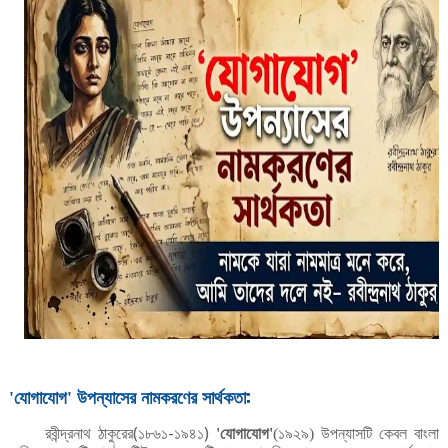
যোগাযোগ
উপন্যাসের
নামকরণের
সার্থকতা:
'
'
রবীন্দ্রনাথ
ঠাকুরের(১৮৬১-১৯৪১)
যোগাযোগ
উপন্যাসটি
কেবল
বাংলা
'
'
(১৯২৯)