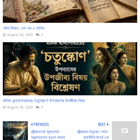
যৌথ হিসাব- এস এম এ হানিফ
August 05, 2026
0
মানিক বন্দ্যোপাধ্যায়ের ‘চতুষ্কোণ’ উপন্যাসের উপজীব্য বিষয়
August 02, 2026
0
PREVIOUS
NEXT
রবীন্দ্রনাথের ‘মুক্তধারা’:
রবীন্দ্রনাথ ঠাকুরের 'গোরা':
যন্ত্রসভ্যতার শৃঙ্খল ভাঙার
রাজনীতির ঊর্ধ্বে এক