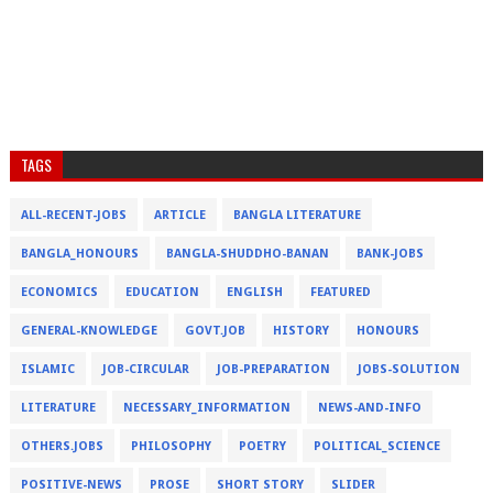
TAGS
ALL-RECENT-JOBS
ARTICLE
BANGLA LITERATURE
BANGLA_HONOURS
BANGLA-SHUDDHO-BANAN
BANK-JOBS
ECONOMICS
EDUCATION
ENGLISH
FEATURED
GENERAL-KNOWLEDGE
GOVT.JOB
HISTORY
HONOURS
ISLAMIC
JOB-CIRCULAR
JOB-PREPARATION
JOBS-SOLUTION
LITERATURE
NECESSARY_INFORMATION
NEWS-AND-INFO
OTHERS.JOBS
PHILOSOPHY
POETRY
POLITICAL_SCIENCE
POSITIVE-NEWS
PROSE
SHORT STORY
SLIDER