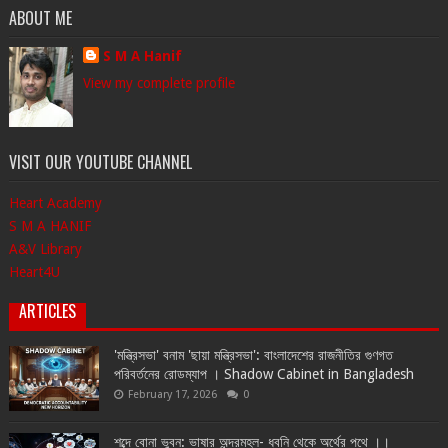
ABOUT ME
S M A Hanif
View my complete profile
VISIT OUR YOUTUBE CHANNEL
Heart Academy
S M A HANIF
A&V Library
Heart4U
ARTICLES
'মন্ত্রিসভা' বনাম 'ছায়া মন্ত্রিসভা': বাংলাদেশের রাজনীতির গুণগত
পরিবর্তনের রোডম্যাপ । Shadow Cabinet in Bangladesh
February 17, 2026
0
শব্দে বোনা ভুবন: ভাষার অন্দরমহল- ধ্বনি থেকে অর্থের পথে ।।