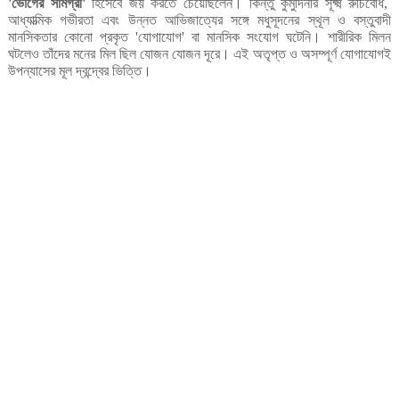
ভোগের
সামগ্রী
হিসেবে
জয়
করতে
চেয়েছিলেন।
কিন্তু
কুমুদিনীর
সূক্ষ্ম
রুচিবোধ
'
'
,
আধ্যাত্মিক
গভীরতা
এবং
উন্নত
আভিজাত্যের
সঙ্গে
মধুসূদনের
স্থূল
ও
বস্তুবাদী
মানসিকতার
কোনো
প্রকৃত
যোগাযোগ
বা
মানসিক
সংযোগ
ঘটেনি।
শারীরিক
মিলন
'
'
ঘটলেও
তাঁদের
মনের
মিল
ছিল
যোজন
যোজন
দূরে।
এই
অতৃপ্ত
ও
অসম্পূর্ণ
যোগাযোগই
উপন্যাসের
মূল
দ্বন্দ্বের
ভিত্তি।