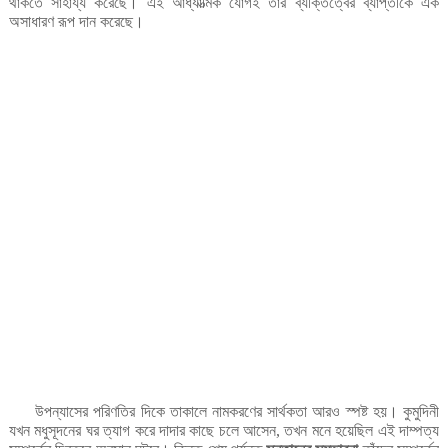
থাকতে
সাহায্য
করেছে।
এই
আধ্যাত্মিক
যোগই
তাঁর
ব্যক্তিত্বের
ব্যাপ্তীকে
এক
অসাধারণ
রূপ
দান
করেছে।
উপন্যাসের
পরিণতির
দিকে
তাকালে
নামকরণের
সার্থকতা
আরও
স্পষ্ট
হয়।
কুমুদিনী
যখন
মধুসূদনের
ঘর
ত্যাগ
করে
দাদার
কাছে
চলে
আসেন
তখন
মনে
হয়েছিল
এই
দাম্পত্য
,