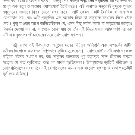
সম্পর্কের
চিরতরে
অবসান
ঘটবে।
কিন্তু
শেষ
পর্যন্ত
সন্তানের
সম্ভাবনা
তাঁদের
সম্পর্কের
মধ্যে
এক
নতুন
ও
অমোঘ
যোগাযোগ
তৈরি
করে।
এই
অনাগত
সন্তানই
কুমুকে
পুনরায়
'
'
মধুসূদনের
সংসারে
ফিরে
যেতে
বাধ্য
করে।
এটি
কেবল
একটি
বৈষয়িক
বা
সামাজিক
যোগাযোগ
নয়
বরং
এটি
প্রকৃতির
এক
অমোঘ
নিয়ম
যা
মানুষকে
বন্ধনের
দিকে
ঠেলে
,
দেয়।
কুমু
যাওয়ার
আগে
জানিয়েছিলেন
যে
এমন
কিছু
মর্যাদা
আছে
যা
সন্তানের
জন্যেও
,
বিসর্জন
দেওয়া
যায়
না
যা
থেকে
বোঝা
যায়
যে
তাঁর
এই
ফিরে
যাওয়া
আত্মসমর্পণ
নয়
বরং
,
এটি
এক
বৃহত্তর
জীবনবোধের
সঙ্গে
যোগাযোগ
স্থাপন।
রবীন্দ্রনাথ
এই
উপন্যাসে
মানুষের
মনের
বিচিত্র
অলিগলি
এবং
সম্পর্কের
জটিল
সমীকরণগুলোকে
অত্যন্ত
নিপুণভাবে
ফুটিয়ে
তুলেছেন।
যোগাযোগ
নামটি
এখানে
কেবল
'
'
বাহ্যিক
ঘটনার
সংযোগ
নয়
বরং
মানুষের
অন্তরের
গূঢ়
রহস্যের
সঙ্গে
জীবনের
বাস্তব
,
সত্যের
যে
ঘাত
প্রতিঘাত
তার
এক
সার্থক
প্রতিফলন।
উপন্যাসের
প্রতিটি
পরিচ্ছেদ
ও
-
,
চরিত্রচিত্রণের
মধ্য
দিয়ে
এই
যোগাযোগের
অভাব
এবং
সংযোগ
স্থাপনের
ব্যর্থ
প্রচেষ্টাই
মূর্ত
হয়ে
উঠেছে।