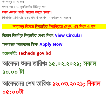
পদসংখ্যা ঃ ৭৬ জন
পদের নাম ঃ ১৬ ক্যাটাগরির বিভিন্ন পদ
সকল জেলার প্রার্থী আবেদন করতে পারবেন।
শিক্ষাগত যোগ্যতাঃ এসএসসি বা সমমান - স্নাতক বা সমমান
অন্যান্য বিষেয়ে
বিস্তারিত
বিজ্ঞপ্তিতে
দেখুন
,
এই
লিংক
এ
যান
নিয়োগ
বিজ্ঞপ্তি
বিস্তারিত
দেখার
লিংক
:
View Circular
অনলাইনে আবেদনের
লিংক
:
Apply Now
ওয়েবসাইট
:
techedu.gov.bd
আবেদন শুরুর তারিখঃ
১৫.০২.২০২১; সকাল
১০.০০ টা
আবেদনের শেষ তারিখঃ
১৬.০৩.২০২১; বিকাল
০৫:০০টা