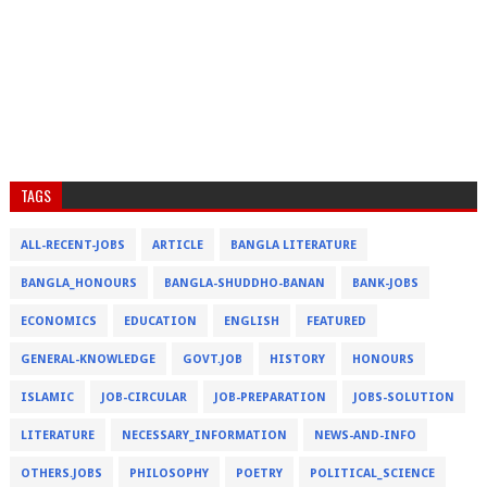
TAGS
ALL-RECENT-JOBS
ARTICLE
BANGLA LITERATURE
BANGLA_HONOURS
BANGLA-SHUDDHO-BANAN
BANK-JOBS
ECONOMICS
EDUCATION
ENGLISH
FEATURED
GENERAL-KNOWLEDGE
GOVT.JOB
HISTORY
HONOURS
ISLAMIC
JOB-CIRCULAR
JOB-PREPARATION
JOBS-SOLUTION
LITERATURE
NECESSARY_INFORMATION
NEWS-AND-INFO
OTHERS.JOBS
PHILOSOPHY
POETRY
POLITICAL_SCIENCE