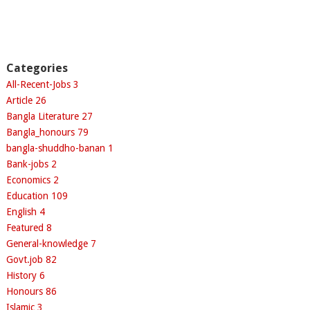
Categories
All-Recent-Jobs
3
Article
26
Bangla Literature
27
Bangla_honours
79
bangla-shuddho-banan
1
Bank-jobs
2
Economics
2
Education
109
English
4
Featured
8
General-knowledge
7
Govt.job
82
History
6
Honours
86
Islamic
3