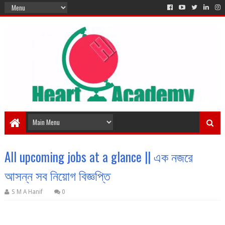
All upcoming jobs at a glance || এক নজরে
আসন্ন সব নিয়োগ বিজ্ঞপ্তি
S M A Hanif
0