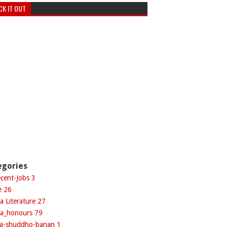
CK IT OUT
egories
ecent-Jobs
3
le
26
a Literature
27
la_honours
79
la-shuddho-banan
1