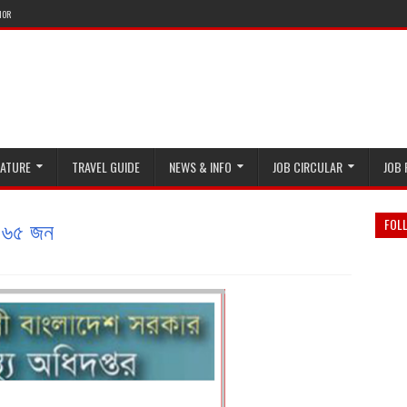
HOR
RATURE
TRAVEL GUIDE
NEWS & INFO
JOB CIRCULAR
JOB 
 ৪৬৫ জন
FOL