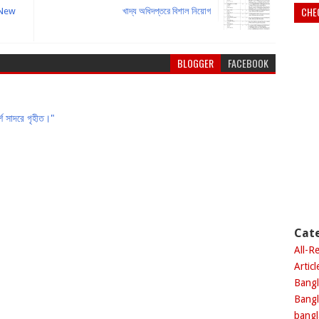
CHE
i New
খাদ্য অধিদপ্তরে বিশাল নিয়োগ
BLOGGER
FACEBOOK
শ সাদরে গৃহীত।"
Cat
All-R
Artic
Bangl
Bang
bang