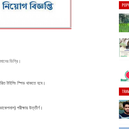
POP
মানের
ডিগ্রি।
্ধারিত টাইপিং স্পিড থাকতে হবে।
TRAV
োকেশনাল) পরীক্ষায় উত্তীর্ণ।