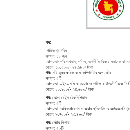
পদ:
পরিসংখ্যানবিদ
সংখ্যা
১৮ জন
:
যোগ্যতা
পরিসংখ্যান
গণিত
অর্থনীতি
বিষয়ে
স্নাতক
বা
সম
:
,
,
বেতন
১০
২০০
২৪
৬৮০
টাকা
:
,
/-
,
/
পদ:
সাঁট-মুদ্রাক্ষরিক কাম-কম্পিউটার অপারেটর
সংখ্যা: ২টি
যোগ্যতা: এইচএসসি বা সমমানের পরীক্ষায় উত্তীর্ণ এবং নির
বেতন: ১০,২০০/- ২৪,৬৮০/ টাকা
পদ:
কোল্ড চেইন টেকনিশিয়ান
সংখ্যা: ২টি
যোগ্যতা: রেফ্রিজারেশন বা এয়ার কন্ডিশনিংয়ে এইচএসসি (ভ
বেতন: ৯,৭০০/- ২৩,৪৯০/ টাকা
পদ:
স্টোর কিপার
সংখ্যা: ২০টি