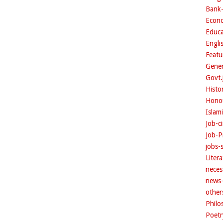
Bank
Econ
Educ
Engli
Feat
Gene
Govt
Histo
Hono
Islam
Job-c
Job-P
jobs-
Liter
neces
news
other
Phil
Poet