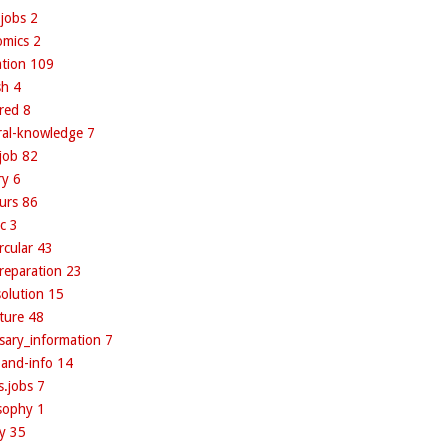
-jobs
2
omics
2
ation
109
sh
4
ured
8
ral-knowledge
7
.job
82
ry
6
urs
86
ic
3
ircular
43
reparation
23
solution
15
ature
48
sary_information
7
-and-info
14
s.jobs
7
osophy
1
ry
35