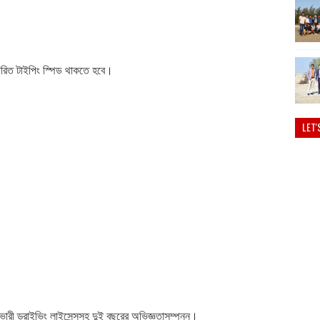
্ধারিত টাইপিং স্পিড থাকতে হবে।
LET'
 ভারী ড্রাইভিং লাইসেন্সসহ দুই বছরের অভিজ্ঞতাসম্পন্ন।